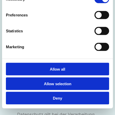
Selection
um die Anforderungen der DSGVO zu
erfüllen.
Preferences
Im Folgenden erläutern wir Dir, wie wir
Statistics
Deine Daten auf unserer Webseite
verarbeiten. Dazu verwenden wir eine
Marketing
möglichst klare und transparente
Sprache, damit Du wirklich verstehst,
was mit Deinen Daten passiert.
Allow all
2.
Allgemeine Informationen
Allow selection
2.1
Verarbeitung von personenbezogenen
Deny
Daten und andere Begriffe
Datenschutz gilt bei der Verarbeitung