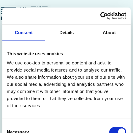
Zum
Inhalt
springen
Consent
Details
About
Datenschutz­erklärung
This website uses cookies
1.
Einleitung
We use cookies to personalise content and ads, to
Diese Website wird betrieben von:
provide social media features and to analyse our traffic.
We also share information about your use of our site with
Diana Ackermann Data Analytics &
our social media, advertising and analytics partners who
Consulting.
may combine it with other information that you’ve
provided to them or that they’ve collected from your use
Es ist uns sehr wichtig, mit den Daten
of their services.
unserer Website-Besucher*innen
vertrauensvoll umzugehen und sie
bestmöglich zu schützen. Aus diesem
Consent
Necessary
Grund leisten wir alle Anstrengungen,